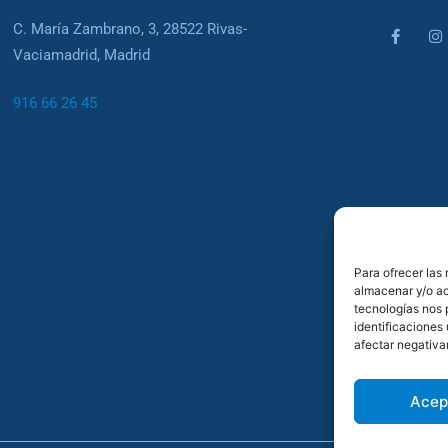
C. María Zambrano, 3, 28522 Rivas-
Vaciamadrid, Madrid
916 66 26 45
Para ofrecer las
almacenar y/o ac
tecnologías nos 
identificaciones 
afectar negativa
Acep